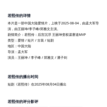
若熙传
的详情
本片是一部
中国大陆
爱情
片
，上映于
2025-08-04
，由
孟大军
导
演
，由
王丽坤/李子峰/郑雅文
主演
。
剧情简介：
若熙传：后宫沉浮 王丽坤变权谋赛道MVP
类型：
爱情 / 短片 / 古装 / 短剧
地区：
中国大陆
导演：
孟大军
演员：
王丽坤 / 李子峰 / 郑雅文 / 潘子剑
若熙传
的播出时间
短剧
《
若熙传
》在
2025年08月04日
播出
若熙传
的评分影评