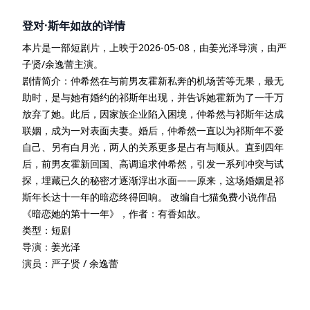
登对·斯年如故
的详情
本片是一部
短剧
片
，上映于
2026-05-08
，由
姜光泽
导演
，由
严
子贤/余逸蕾
主演
。
剧情简介：
仲希然在与前男友霍新私奔的机场苦等无果，最无
助时，是与她有婚约的祁斯年出现，并告诉她霍新为了一千万
放弃了她。此后，因家族企业陷入困境，仲希然与祁斯年达成
联姻，成为一对表面夫妻。婚后，仲希然一直以为祁斯年不爱
自己、另有白月光，两人的关系更多是占有与顺从。直到四年
后，前男友霍新回国、高调追求仲希然，引发一系列冲突与试
探，埋藏已久的秘密才逐渐浮出水面——原来，这场婚姻是祁
斯年长达十一年的暗恋终得回响。 改编自七猫免费小说作品
《暗恋她的第十一年》，作者：有香如故。
类型：
短剧
导演：
姜光泽
演员：
严子贤 / 余逸蕾