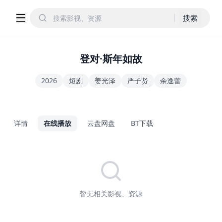
搜索
登对·斯年如故
2026
短剧
姜光泽
严子贤
余逸蕾
详情
在线播放
云盘网盘
BT下载
暂无相关影视、资源