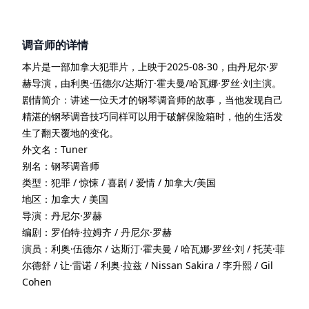
调音师
的详情
本片是一部
加拿大
犯罪
片
，上映于
2025-08-30
，由
丹尼尔·罗
赫
导演
，由
利奥·伍德尔/达斯汀·霍夫曼/哈瓦娜·罗丝·刘
主演
。
剧情简介：
讲述一位天才的钢琴调音师的故事，当他发现自己
精湛的钢琴调音技巧同样可以用于破解保险箱时，他的生活发
生了翻天覆地的变化。
外文名：
Tuner
别名：
钢琴调音师
类型：
犯罪 / 惊悚 / 喜剧 / 爱情 / 加拿大/美国
地区：
加拿大 / 美国
导演：
丹尼尔·罗赫
编剧：
罗伯特·拉姆齐 / 丹尼尔·罗赫
演员：
利奥·伍德尔 / 达斯汀·霍夫曼 / 哈瓦娜·罗丝·刘 / 托芙·菲
尔德舒 / 让·雷诺 / 利奥·拉兹 / Nissan Sakira / 李升熙 / Gil
Cohen