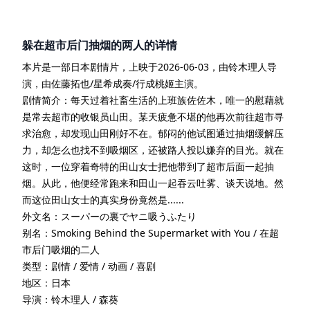
躲在超市后门抽烟的两人
的详情
本片是一部
日本
剧情
片
，上映于
2026-06-03
，由
铃木理人
导
演
，由
佐藤拓也/星希成奏/行成桃姬
主演
。
剧情简介：
每天过着社畜生活的上班族佐佐木，唯一的慰藉就
是常去超市的收银员山田。某天疲惫不堪的他再次前往超市寻
求治愈，却发现山田刚好不在。郁闷的他试图通过抽烟缓解压
力，却怎么也找不到吸烟区，还被路人投以嫌弃的目光。就在
这时，一位穿着奇特的田山女士把他带到了超市后面一起抽
烟。从此，他便经常跑来和田山一起吞云吐雾、谈天说地。然
而这位田山女士的真实身份竟然是......
外文名：
スーパーの裏でヤニ吸うふたり
别名：
Smoking Behind the Supermarket with You / 在超
市后门吸烟的二人
类型：
剧情 / 爱情 / 动画 / 喜剧
地区：
日本
导演：
铃木理人 / 森葵