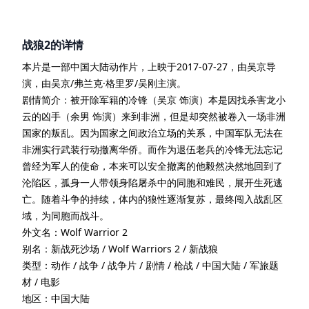
战狼2
的详情
本片是一部
中国大陆
动作
片
，上映于
2017-07-27
，由
吴京
导
演
，由
吴京/弗兰克·格里罗/吴刚
主演
。
剧情简介：
被开除军籍的冷锋（吴京 饰演）本是因找杀害龙小
云的凶手（余男 饰演）来到非洲，但是却突然被卷入一场非洲
国家的叛乱。因为国家之间政治立场的关系，中国军队无法在
非洲实行武装行动撤离华侨。而作为退伍老兵的冷锋无法忘记
曾经为军人的使命，本来可以安全撤离的他毅然决然地回到了
沦陷区，孤身一人带领身陷屠杀中的同胞和难民，展开生死逃
亡。随着斗争的持续，体内的狼性逐渐复苏，最终闯入战乱区
域，为同胞而战斗。
外文名：
Wolf Warrior 2
别名：
新战死沙场 / Wolf Warriors 2 / 新战狼
类型：
动作 / 战争 / 战争片 / 剧情 / 枪战 / 中国大陆 / 军旅题
材 / 电影
地区：
中国大陆