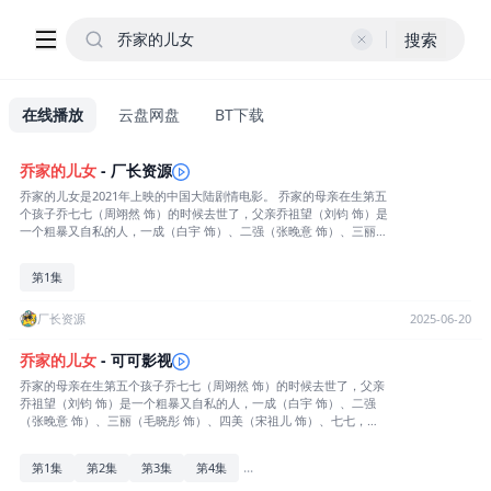
搜索
在线播放
云盘网盘
BT下载
乔家的
儿女
- 厂长资源
乔家的儿女是2021年上映的中国大陆剧情电影。 乔家的母亲在生第五
个孩子乔七七（周翊然 饰）的时候去世了，父亲乔祖望（刘钧 饰）是
一个粗暴又自私的人，一成（白宇 饰）、二强（张晚意 饰）、三丽
（毛晓彤 饰）、四美（宋祖儿 饰）、七七，乔家的五个孩子，在艰苦
的岁月里相依为命。乔一成作为长子，一路照顾着弟弟妹妹们长大，
第1集
却又一路活在优秀的表哥齐唯民（李佳航 饰）的阴影下。乔一成考上
了师范大学，弟妹们也互相拉扯着长大了，这一家子逐渐脱离了贫
困。生活的考验和照拂都不会缺席，几个人的学业、婚姻、工作都让
厂长资源
2025-06-20
乔一成操碎了心，而他自己的两次婚姻也牵动着这个大家庭的喜和
忧。他们经历过痛苦的考验，也迎来过希望和温暖，一路走得跌跌撞
乔家的
儿女
- 可可影视
撞又热热闹闹。说不上美满，也各有缺憾，就如乔一成所感触到的，
乔家的母亲在生第五个孩子乔七七（周翊然 饰）的时候去世了，父亲
虽然“各人有各人的泥潭”，但为了那向上的一点光明，大家都在努力
乔祖望（刘钧 饰）是一个粗暴又自私的人，一成（白宇 饰）、二强
生活。
（张晚意 饰）、三丽（毛晓彤 饰）、四美（宋祖儿 饰）、七七，乔
家的五个孩子，在艰苦的岁月里相依为命。乔一成作为长子，一路照
顾着弟弟妹妹们长大，却又一路活在优秀的表哥齐唯民（李佳航 饰）
...
第1集
第2集
第3集
第4集
的阴影下。乔一成考上了师范大学，弟妹们也互相拉扯着长大了，这
一家子逐渐脱离了贫困。生活的考验和照拂都不会缺席，几个人的学