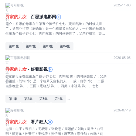
业、婚姻、工作都让乔一成操碎了心，而他自己的两次婚姻也牵动着
可可影视
2025-11-03
这个大家庭的喜和忧。他们经历过痛苦的考验，也迎来过希望和温
暖，一路走得跌跌撞撞又热热闹闹。说不上美满，也各有缺憾，就如
乔家的
儿女
- 百思派电影网
乔一成所感触到的，虽然“各人有各人的泥潭”，但为了那向上的一点
简介：乔家的母亲在生第五个孩子乔七七（周翊然饰）的时候去世
光明，大家都在努力生活。
了，父亲乔祖望（刘钧饰）是一个粗暴又自私的人，一乔家的母亲在
生第五个孩子乔七七（周翊然饰）的时候去世了，父亲乔祖望（刘钧
饰）是一个粗暴又自私的人，一成（白宇饰）、二强（张晚意饰）、
三丽（毛晓彤饰）、四美（宋祖儿饰）、七七，乔家的五个孩子，在
...
第01集
第02集
第03集
第04集
艰苦的岁月里相依为命。乔一成作为长子，一路照顾着弟弟妹妹们长
大，却又一路活在优秀的表哥齐唯民（李佳航饰）的阴影下。乔一成
考上了师范大学，弟妹们也互相拉扯着长大了，这一家子逐渐脱离了
百思派电影网
2026-05-05
贫困。生活的考验和照拂都不会缺席，几个人的学业、婚姻、工作都
让乔一成操碎了心，而他自己的两次婚姻也牵动着这个大家庭的喜和
乔家的
儿女
- 好看影视
忧。他们经历过痛苦的考验，也迎来过希望和温暖，一路走得跌跌撞
乔家的母亲在生第五个孩子乔七七（周翊然 饰）的时候去世了，父亲
撞又热热闹闹。说不上美满，也各有缺憾，就如乔一成所感触到的，
乔祖望（刘钧 饰）是一个粗暴又自私的人，一成（白宇 饰）、二强
虽然“各人有各人的泥潭”，但为了那向上的一点光明，大家都在努力
（张晚意 饰）、三丽（毛晓彤 饰）、四美（宋祖儿 饰）、七七，乔
生活。详情
家的五个孩子，在艰苦的岁月里相依为命。乔一成作为长子，一路照
顾着弟弟妹妹们长大，却又一路活在优秀的表哥齐唯民（李佳航 饰）
...
第1集
第2集
第3集
第4集
的阴影下。乔一成考上了师范大学，弟妹们也互相拉扯着长大了，这
一家子逐渐脱离了贫困。生活的考验和照拂都不会缺席，几个人的学
业、婚姻、工作都让乔一成操碎了心，而他自己的两次婚姻也牵动着
好看影视
2026-07-19
这个大家庭的喜和忧。他们经历过痛苦的考验，也迎来过希望和温
暖，一路走得跌跌撞撞又热热闹闹。说不上美满，也各有缺憾，就如
乔家的
儿女
- 看片狂人
乔一成所感触到的，虽然“各人有各人的泥潭”，但为了那向上的一点
主演：白宇 / 宋祖儿 / 毛晓彤 / 张晚意 / 周翊然 / 刘钧 / 周放 / 曲哲
光明，大家都在努力生活。
明 / 侯雯元 / 孙安可 / 王悦伊 / 孙伊涵 / 唐艺昕 / 李佳航 / 朱珠 / 刘