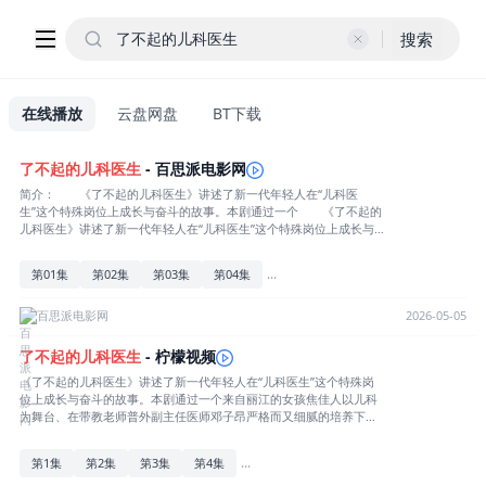
搜索
在线播放
云盘网盘
BT下载
了不起
的
儿科医生
- 百思派电影网
简介： 《了不起的儿科医生》讲述了新一代年轻人在“儿科医
生”这个特殊岗位上成长与奋斗的故事。本剧通过一个 《了不起的
儿科医生》讲述了新一代年轻人在“儿科医生”这个特殊岗位上成长与
奋斗的故事。本剧通过一个来自丽江的女孩焦佳人以儿科为舞台、在
带教老师普外副主任医师邓子昂严格而又细腻的培养下，从一名专培
...
第01集
第02集
第03集
第04集
医生成长为一名合格儿科医生的经历，向观众展现医生，尤其是儿科
医生最真实的状态。详情
百思派电影网
2026-05-05
了不起
的
儿科医生
- 柠檬视频
《了不起的儿科医生》讲述了新一代年轻人在“儿科医生”这个特殊岗
位上成长与奋斗的故事。本剧通过一个来自丽江的女孩焦佳人以儿科
为舞台、在带教老师普外副主任医师邓子昂严格而又细腻的培养下，
从一名专培医生成长为一名合格儿科医生的经历，向观众展现医生，
尤其是儿科医生最真实的状态。
...
第1集
第2集
第3集
第4集