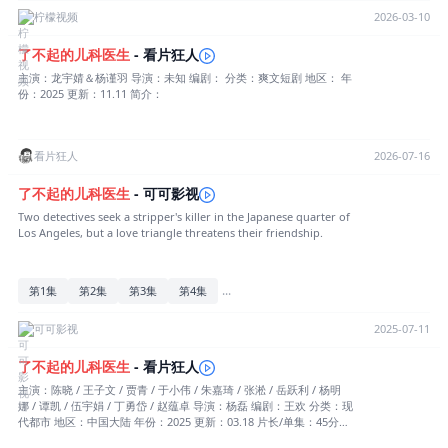
柠檬视频
2026-03-10
了不起
的
儿科医生
- 看片狂人
主演：龙宇婧＆杨谨羽 导演：未知 编剧： 分类：爽文短剧 地区： 年
份：2025 更新：11.11 简介：
看片狂人
2026-07-16
了不起
的
儿科医生
- 可可影视
Two detectives seek a stripper's killer in the Japanese quarter of
Los Angeles, but a love triangle threatens their friendship.
...
第1集
第2集
第3集
第4集
可可影视
2025-07-11
了不起
的
儿科医生
- 看片狂人
主演：陈晓 / 王子文 / 贾青 / 于小伟 / 朱嘉琦 / 张淞 / 岳跃利 / 杨明
娜 / 谭凯 / 伍宇娟 / 丁勇岱 / 赵蕴卓 导演：杨磊 编剧：王欢 分类：现
代都市 地区：中国大陆 年份：2025 更新：03.18 片长/单集：45分钟
6.0 7.4 (票) 5.00 (热度:2.10) 简介：