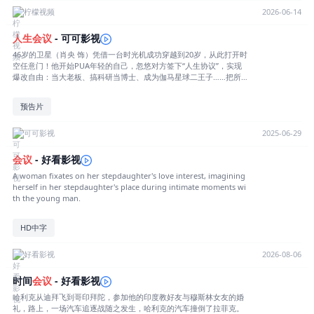
柠檬视频
2026-06-14
人生
会议
- 可可影视
46岁的卫星（肖央 饰）凭借一台时光机成功穿越到20岁，从此打开时
空任意门！他开始PUA年轻的自己，忽悠对方签下“人生协议”，实现
爆改自由：当大老板、搞科研当博士、成为伽马星球二王子……把所
有对人生的不满意统统修正，开启一场叠满buff的穿越之旅。
预告片
可可影视
2025-06-29
会议
- 好看影视
A woman fixates on her stepdaughter's love interest, imagining
herself in her stepdaughter's place during intimate moments wi
th the young man.
HD中字
好看影视
2026-08-06
时间
会议
- 好看影视
哈利克从迪拜飞到哥印拜陀，参加他的印度教好友与穆斯林女友的婚
礼，路上，一场汽车追逐战随之发生，哈利克的汽车撞倒了拉菲克。