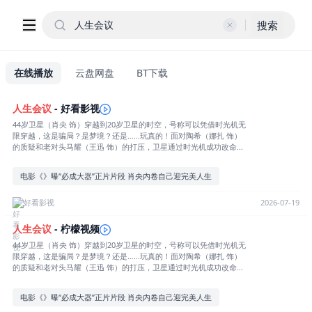
搜索
在线播放
云盘网盘
BT下载
人生
会议
- 好看影视
44岁卫星（肖央 饰）穿越到20岁卫星的时空，号称可以凭借时光机无
限穿越，这是骗局？是梦境？还是……玩真的！面对陶希（娜扎 饰）
的质疑和老对头马耀（王迅 饰）的打压，卫星通过时光机成功改命！
上一秒还是没事业、没爱情、没钱的“三无中年”，下一秒就变成坐拥
金山的霸总。成功人生唾手可得，这一次要拿回属于他的一切！
电影《》曝“必成大器”正片片段 肖央内卷自己迎完美人生
好看影视
2026-07-19
人生
会议
- 柠檬视频
44岁卫星（肖央 饰）穿越到20岁卫星的时空，号称可以凭借时光机无
限穿越，这是骗局？是梦境？还是……玩真的！面对陶希（娜扎 饰）
的质疑和老对头马耀（王迅 饰）的打压，卫星通过时光机成功改命！
上一秒还是没事业、没爱情、没钱的“三无中年”，下一秒就变成坐拥
金山的霸总。成功人生唾手可得，这一次要拿回属于他的一切！
电影《》曝“必成大器”正片片段 肖央内卷自己迎完美人生