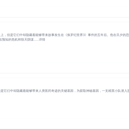
之上，但是它们中却隐藏着能够带来故事发生在《侏罗纪世界3》事件的五年后。危在旦夕的
法预知的危机和惊天阴谋……详情
但是它们中却隐藏着能够带来人类医药奇迹的关键基因，为获取神秘基因，一支精英小队潜入