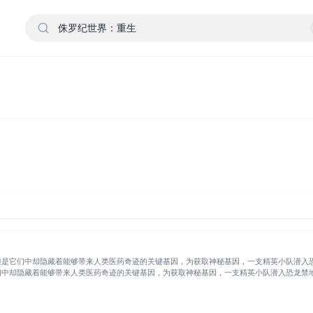
但是它们中却隐藏着能够带来人类医药奇迹的关键基因，为获取神秘基因，一支精英小队潜入恐
中却隐藏着能够带来人类医药奇迹的关键基因，为获取神秘基因，一支精英小队潜入恐龙禁地