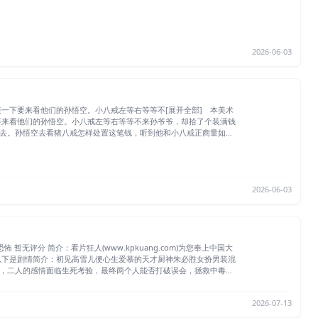
2026-06-03
下要来看他们的孙悟空。小八戒左等右等等不[展开全部] 本美术
来看他们的孙悟空。小八戒左等右等等不来孙爷爷，却拾了个装满钱
去。孙悟空去看猪八戒怎样处置这笔钱，听到他和小八戒正商量如何
2026-06-03
以下是剧情简介：初见高雪儿便心生爱慕的天才厨神朱必胜女扮男装混
，二人的感情面临生死考验，最终两个人能否打破误会，拯救中毒的
2026-07-13