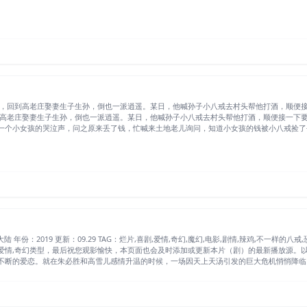
回到高老庄娶妻生子生孙，倒也一派逍遥。某日，他喊孙子小八戒去村头帮他打酒，顺便接一
高老庄娶妻生子生孙，倒也一派逍遥。某日，他喊孙子小八戒去村头帮他打酒，顺便接一下要
一个小女孩的哭泣声，问之原来丢了钱，忙喊来土地老儿询问，知道小女孩的钱被小八戒捡了
爱情,奇幻类型，最后祝您观影愉快，本页面也会及时添加或更新本片（剧）的最新播放源。
不断的爱恋。就在朱必胜和高雪儿感情升温的时候，一场因天上天汤引发的巨大危机悄悄降临