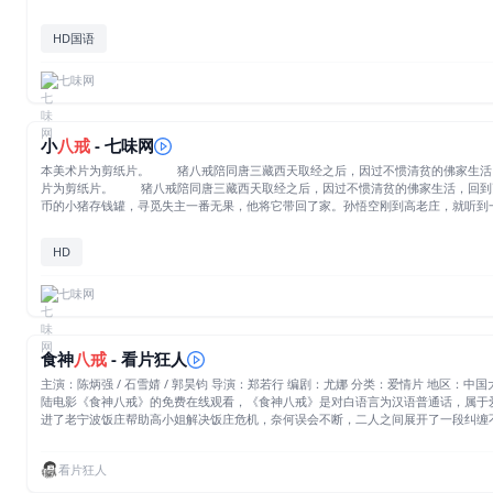
HD国语
七味网
小
八戒
- 七味网
本美术片为剪纸片。 猪八戒陪同唐三藏西天取经之后，因过不惯清贫的佛家生活，
片为剪纸片。 猪八戒陪同唐三藏西天取经之后，因过不惯清贫的佛家生活，回到
币的小猪存钱罐，寻觅失主一番无果，他将它带回了家。孙悟空刚到高老庄，就听到
花它，遂决定好好惩治猪八戒一番。[收起部分]
HD
七味网
食神
八戒
- 看片狂人
主演：陈炳强 / 石雪婧 / 郭昊钧 导演：郑若行 编剧：尤娜 分类：爱情片 地区：中国大陆 年份：2019 更新：09.29 TAG：烂片,喜剧,爱情,奇幻,魔幻,电影,剧情,辣鸡,不一样的八戒,恐怖 暂无评分 简介：看片狂人(www.kpkuang.com)为您奉上中国大
陆电影《食神八戒》的免费在线观看，《食神八戒》是对白语言为汉语普通话，属于
进了老宁波饭庄帮助高小姐解决饭庄危机，奈何误会不断，二人之间展开了一段纠缠
众人重振老宁波饭庄。
看片狂人