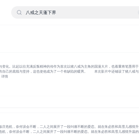
与变化。比起以往充满反叛精神的传作为首次以猪八戒为主角的国漫大片，也着重将笔墨用于
有自己的底线与坚持，这也使他成为了一个有缺陷的暖男。 本次影片中还铺设了猪八戒与其
。详情
饭庄危机，奈何误会不断，二人之间展开了一段纠缠不断的爱恋。就在朱必胜和高雪儿感情升温
危机，奈何误会不断，二人之间展开了一段纠缠不断的爱恋。就在朱必胜和高雪儿感情升温的