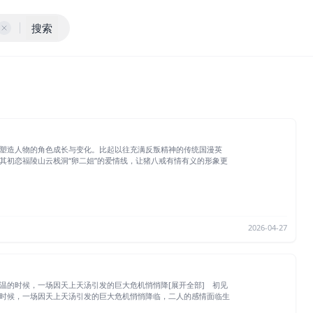
搜索
塑造人物的角色成长与变化。比起以往充满反叛精神的传统国漫英
初恋福陵山云栈洞“卵二姐”的爱情线，让猪八戒有情有义的形象更
2026-04-27
的时候，一场因天上天汤引发的巨大危机悄悄降[展开全部] 初见
时候，一场因天上天汤引发的巨大危机悄悄降临，二人的感情面临生