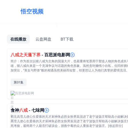
悟空视频
在线播放
云盘网盘
BT下载
八戒
之
天蓬
下界
- 百思派电影网
简介：作为首次以猪八戒为主角的国漫大片，也着重将笔墨用于塑造人物的角色成长
雄，猪八戒向来是一个充满争议与话题的角色形象。虽然贪吃懒惰小自私，但同样拥
加突出，“美女与野兽”般的相遇虽然美丽而短暂，却更想让人为他们真挚的爱情流泪
第01集
百思派电影网
食神
八戒
- 七味网
初见高雪儿便心生爱慕的天才厨神朱必胜女扮男装混进了老宁波饭庄帮助高小姐解决
高雪儿便心生爱慕的天才厨神朱必胜女扮男装混进了老宁波饭庄帮助高小姐解决饭庄
死考验，最终两个人能否打破误会，拯救中毒的众人重振老宁波饭庄。[收起部分]