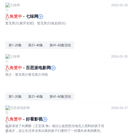
下重新接触格斗，成立了一个少儿格斗俱乐部。他跑到偏远山区找来
七味网
2026-05-28
了野蛮生长打架抢劫的未成年儿童，教他们打拳挣钱，更为赚钱不择
手段打假拳。而在这狼奔豕突的岁月里，向腾辉从孩子们的身上看到
八角笼中
- 七味网
了自己当初的影子，他更不愿意少年们重新过回偷鸡摸狗的绝望日
暂无简介[展开全部] 暂无简介[收起部分]
子。为此，他义无反顾带着少年走上了与命运抗争的八角擂台…… 本
片以四川凉山“格斗孤儿”的真实事件为蓝本改编。[收起部分]
第1-20集
第21-40集
第41-60集完结
七味网
2026-05-30
八角笼中
- 百思派电影网
简介：暂无简介暂无简介详情
第1-20集
第21-40集
第41-60集完结
百思派电影网
2026-04-27
八角笼中
- 好看影视
电影讲述了向腾辉（王宝强 饰）倾注心血想把当地无人照料的孩子培
养成才，这让生活本没有出路的孩子们看到了一丝通向未来的曙光。