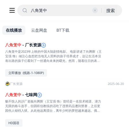
搜索
在线播放
云盘网盘
BT下载
八角笼中
- 厂长资源
八角笼中是2023年上映的中国大陆剧情电影。 电影讲述了向腾辉（王
宝强 饰）倾注心血想把当地无人照料的孩子培养成才，这让生活本没
有出路的孩子们看到了一丝通向未来的曙光。然而，随着往日的表演
视频被爆出，这些“残忍、血腥”的画面刺激了不明真相的人们的神
经。一夜之间，舆论开始发酵。向腾辉的生活、孩子们的前途都陷入
立即播放 (线路-1-1080P)
到人们以善良为名编织的大网中，让 他们难以挣脱，重回泥沼，关于
未来，他们的“出路”又将在哪……
厂长资源
2025-06-20
八角笼中
- 七味网
貌不惊人的沙厂老板向腾辉（王宝强 饰）曾经是一名技术精湛、潜力
无限的格斗选手，但因听信教练的话吃了违禁药品遭到禁赛，之后更
因伤人锒铛入狱。从此他远离擂台，离年少时的梦想越来越远。偶然
机缘，向腾辉在江湖[展开全部] 貌不惊人的沙厂老板向腾辉（王宝
强 饰）曾经是一名技术精湛、潜力无限的格斗选手，但因听信教练的
HD国语
话吃了违禁药品遭到禁赛，之后更因伤人锒铛入狱。从此他远离擂
台，离年少时的梦想越来越远。偶然机缘，向腾辉在江湖骗子的帮助