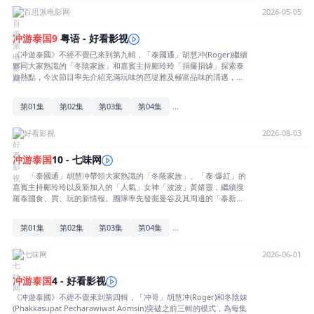
「泰度」；當然少不了教大家簡單泰文及各種泰國生活小常識。详情
百思派电影网
2026-05-05
冲
游
泰国
9
粤语 - 好看影视
《冲遊泰國》不經不覺已來到第九輯，「泰國通」胡慧冲(Roger)繼續
夥同大家熟識的「冬陰家族」和嘉賓主持鄺玲玲「捐窿捐罅」探索泰
遊熱點，今次節目率先介紹充滿玩味的芭堤雅及極富品味的清邁，包
括各式「泰潮」打卡勝地、「泰型」酒店、食肆……此外，泰國旅遊
業受疫情打擊，冲哥分享當地人如何疫後求變，帶出疫後重生的勵志
...
第01集
第02集
第03集
第04集
故事以及逆境求生的「泰度」；當然少不了教大家簡單泰文及各種泰
國生活小常識。
好看影视
2026-08-03
冲
游
泰国
10 - 七味网
「泰國通」胡慧冲帶領大家熟識的「冬蔭家族」、「泰‧爆紅」的
嘉賓主持鄺玲玲以及新加入的「人氣」女神「波波」黃婧靈，繼續搜
羅泰國食、買、玩的新情報。團隊率先發掘曼谷及其周邊的「泰新」
酒店、商場、食肆，[展开全部] 「泰國通」胡慧冲帶領大家熟
識的「冬蔭家族」、「泰‧爆紅」的嘉賓主持鄺玲玲以及新加入的「人
...
第01集
第02集
第03集
第04集
氣」女神「波波」黃婧靈，繼續搜羅泰國食、買、玩的新情報。團隊
率先發掘曼谷及其周邊的「泰新」酒店、商場、食肆，品嚐各式「泰
美味」佳餚，探索「泰潮」景點，與貓貓遊船河、往商場拜神、
七味网
2026-06-01
「蒲」文青新天地……波波還跟胡慧冲暢遊芭堤雅，盡情解放享受驚
喜行程！鄺玲玲則會教泰文兼解答有關泰國的種種問題，帶出各方面
冲
游
泰国
4 - 好看影视
「泰實用」資訊。[收起部分]
《冲遊泰國》不經不覺來到第四輯，「冲哥」胡慧冲(Roger)和冬陰妹
(Phakkasupat Pecharawiwat Aomsin)突破之前三輯的模式，為每集