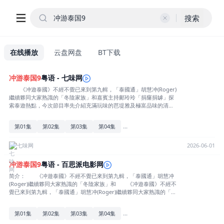
搜索
在线播放
云盘网盘
BT下载
冲
游
泰国
9
粤语 - 七味网
《冲遊泰國》不經不覺已來到第九輯，「泰國通」胡慧冲(Roger)
繼續夥同大家熟識的「冬陰家族」和嘉賓主持鄺玲玲「捐窿捐罅」探
索泰遊熱點，今次節目率先介紹充滿玩味的芭堤雅及極富品味的清
邁，包括各式「[展开全部] 《冲遊泰國》不經不覺已來到第九
輯，「泰國通」胡慧冲(Roger)繼續夥同大家熟識的「冬陰家族」和嘉
...
第01集
第02集
第03集
第04集
賓主持鄺玲玲「捐窿捐罅」探索泰遊熱點，今次節目率先介紹充滿玩
味的芭堤雅及極富品味的清邁，包括各式「泰潮」打卡勝地、「泰
型」酒店、食肆……此外，泰國旅遊業受疫情打擊，冲哥分享當地人
七味网
2026-06-01
如何疫後求變，帶出疫後重生的勵志故事以及逆境求生的「泰度」；
當然少不了教大家簡單泰文及各種泰國生活小常識。[收起部分]
冲
游
泰国
9
粤语 - 百思派电影网
简介： 《冲遊泰國》不經不覺已來到第九輯，「泰國通」胡慧冲
(Roger)繼續夥同大家熟識的「冬陰家族」和 《冲遊泰國》不經不
覺已來到第九輯，「泰國通」胡慧冲(Roger)繼續夥同大家熟識的「冬
陰家族」和嘉賓主持鄺玲玲「捐窿捐罅」探索泰遊熱點，今次節目率
先介紹充滿玩味的芭堤雅及極富品味的清邁，包括各式「泰潮」打卡
...
第01集
第02集
第03集
第04集
勝地、「泰型」酒店、食肆……此外，泰國旅遊業受疫情打擊，冲哥
分享當地人如何疫後求變，帶出疫後重生的勵志故事以及逆境求生的