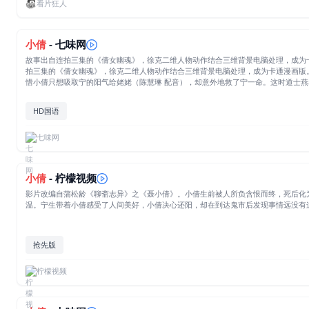
看片狂人
小倩
- 七味网
故事出自连拍三集的《倩女幽魂》，徐克二维人物动作结合三维背景电脑处理，成为卡
拍三集的《倩女幽魂》，徐克二维人物动作结合三维背景电脑处理，成为卡通漫画版。
惜小倩只想吸取宁的阳气给姥姥（陈慧琳 配音），却意外地救了宁一命。这时道士
山盟，愿来世再续缘。当他们投胎时，遇到了来报复的黑山老妖，后来被跟来的燕杀
种种磨练，宁终于得以与小倩重逢，再也不分离……[收起部分]
HD国语
七味网
小倩
- 柠檬视频
影片改编自蒲松龄《聊斋志异》之《聂小倩》。小倩生前被人所负含恨而终，死后化
温。宁生带着小倩感受了人间美好，小倩决心还阳，却在到达鬼市后发现事情远没有
抢先版
柠檬视频