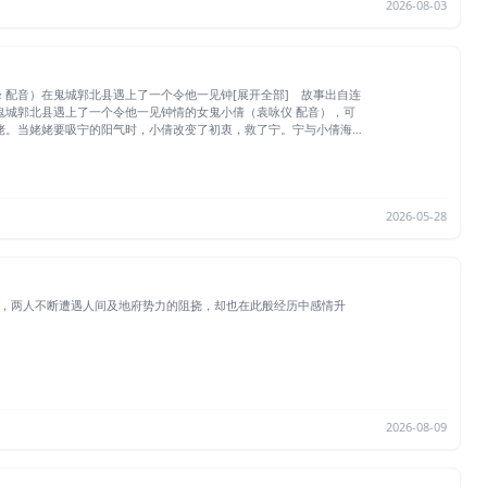
2026-08-03
配音）在鬼城郭北县遇上了一个令他一见钟[展开全部] 故事出自连
鬼城郭北县遇上了一个令他一见钟情的女鬼小倩（袁咏仪 配音），可
姥。当姥姥要吸宁的阳气时，小倩改变了初衷，救了宁。宁与小倩海誓
要消灭所有投胎的妖怪，燕不得不与他们斗法，最后两败俱伤。经历了
2026-05-28
，两人不断遭遇人间及地府势力的阻挠，却也在此般经历中感情升
2026-08-09