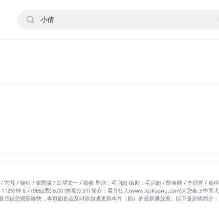
/ 李朋宵 / 黄科憬 / 刘枭羽 / 林增雨 / 王诚 / 叶翔 分类：爱情片 地区：中国大陆 年
面也会及时添加或更新本片（剧）的最新播放源。以下是剧情简介： 影片改编自蒲松龄《聊斋志异》之《聂小倩》。小倩生前被人
地，意外救下小倩。逃亡途中，两人不断遭遇人间及地府势力的阻挠，却也在此般经历中感情