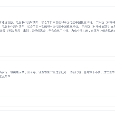
通漫画版。电影制作历时四年，糅合了日本动画和中国传统中国板画风格。 宁采臣（林海峰 
电影制作历时四年，糅合了日本动画和中国传统中国板画风格。 宁采臣（林海峰 配音）在
燕赤霞（黄沾 配音）来到，鬼怪们逃命，宁舍命救了小倩。为免小倩为难，自愿与小倩去见姥
死。但是以扫除一切妖魔鬼怪为目标捉鬼大师白云（黄敏民 配音）和十方（葛民辉 配音）却
为女鬼，被姥姥囚禁于兰若寺。恰逢书生宁生进京赶考，借宿此地，意外救下小倩。逃亡途中
这么简单……