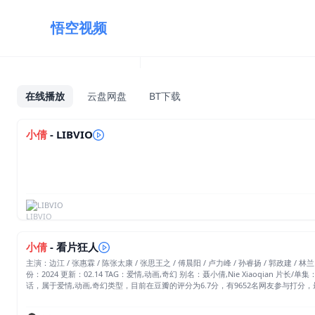
悟空视频
在线播放
云盘网盘
BT下载
小倩
- LIBVIO
LIBVIO
小倩
- 看片狂人
主演：边江 / 张惠霖 / 陈张太康 / 张思王之 / 傅晨阳 / 卢力峰 / 孙睿扬 / 郭政建 / 林兰 / 玄耳 / 锦鲤 / 张雨濛 / 白望文一 / 徐燕 导演：毛启超 编剧：毛启超 / 陈金鹏 
份：2024 更新：02.14 TAG：爱情,动画,奇幻 别名：聂小倩,Nie Xiaoqian 片长/单集：112分钟 6.7 (9652票) 8.00 (热度:0.31) 简介：看片狂人(www.kpkuang.com)为您奉上中国大陆电影《小倩》的免费在线观看，《小倩》是对白语言为汉语普通
话，属于爱情,动画,奇幻类型，目前在豆瓣的评分为6.7分，有9652名网友参与打分，最后祝您观影愉快，本页
负含恨而终，死后化为女鬼，被姥姥囚禁于兰若寺。恰逢书生宁生进京赶考，借宿此
后发现事情远没有这么简单……