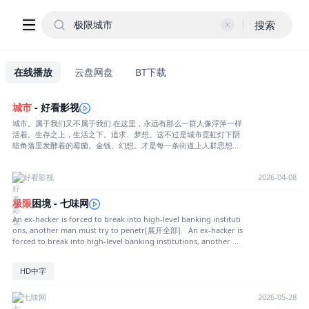
搜索
在线播放
云盘网盘
BT下载
城市
- 好看影视
城市。属于我们又不属于我们.在这里，永远有那么一群人像浮萍一样
活着。生存之上，生活之下。追求、梦想。这不过是城市霓虹灯下阴
暗角落里发酵着的霉菌。金钱、幻想。才是每一条街道上人群思想里
的肆意生长的毒瘤。第八届影像中南最佳导演奖作品。“城市”系列三
部曲第一部。 谨以此片送给在这个城市里，每一个忙碌的生命！
好看影视
2026-04-08
极限
困境 - 七味网
An ex-hacker is forced to break into high-level banking instituti
ons, another man must try to penetr[展开全部] An ex-hacker is
forced to break into high-level banking institutions, another ma
n must try to penetrate the booby trapped building to get the y
oung man off the hot seat.[收起部分]
HD中字
七味网
2026-05-28