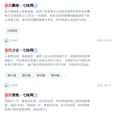
极限
飘移 - 七味网
影片根据真人真事改编，讲述了竞速鬼才小志经历驾车时意外失控飘
移之后深深爱上“人车合一”的感觉，在美女技师蕾娜的魔鬼训练下踏
上逆袭之路，成为职业飘移赛最大黑马，却在终极之战[展开全部]
影片根据真人真事改编，讲述了竞速鬼才小志经历驾车时意外失控飘
移之后深深爱上“人车合一”的感觉，在美女技师蕾娜的魔鬼训练下踏
HD国语
上逆袭之路，成为职业飘移赛最大黑马，却在终极之战[收起部分]
七味网
2026-06-03
极限
少女 - 七味网
小春野白绢、凤薇薇安、诸星つぽみ虽然年龄不大，却拥有神奇的变
身能力，可以变身为普通人20倍大的巨大战士，为保护东京与疯狂的
怪兽们展开战斗。她们每次变身的时间只有3分钟，但就是在这短短的
３分钟内，她们往[展开全部] 小春野白绢、凤薇薇安、诸星つぽみ
虽然年龄不大，却拥有神奇的变身能力，可以变身为普通人20倍大的
...
第01集
第02集
第03集
第04集
巨大战士，为保护东京与疯狂的怪兽们展开战斗。她们每次变身的时
间只有3分钟，但就是在这短短的３分钟内，她们往往可以轻易的击败
对手，及时制止罪案的发生……[收起部分]
七味网
2026-06-01
极限
营救 - 七味网
同样的一天，重复的车祸，无尽的轮回，时间禁锢的两人誓死拯救挚
爱。[展开全部] 同样的一天，重复的车祸，无尽的轮回，时间禁锢
的两人誓死拯救挚爱。[收起部分]