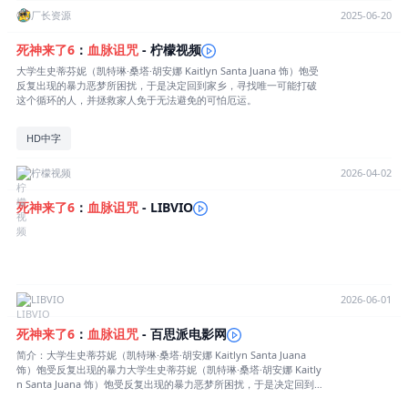
怕死法。此前五部2000-2011年上映，收获将近7亿美元全球票房。
厂长资源
2025-06-20
死神来了
6
：
血脉
诅咒
- 柠檬视频
大学生史蒂芬妮（凯特琳·桑塔·胡安娜 Kaitlyn Santa Juana 饰）饱受
反复出现的暴力恶梦所困扰，于是决定回到家乡，寻找唯一可能打破
这个循环的人，并拯救家人免于无法避免的可怕厄运。
HD中字
柠檬视频
2026-04-02
死神来了
6
：
血脉
诅咒
- LIBVIO
LIBVIO
2026-06-01
死神来了
6
：
血脉
诅咒
- 百思派电影网
简介：大学生史蒂芬妮（凯特琳·桑塔·胡安娜 Kaitlyn Santa Juana
饰）饱受反复出现的暴力大学生史蒂芬妮（凯特琳·桑塔·胡安娜 Kaitly
n Santa Juana 饰）饱受反复出现的暴力恶梦所困扰，于是决定回到
家乡，寻找唯一可能打破这个循环的人，并拯救家人免于无法避免的