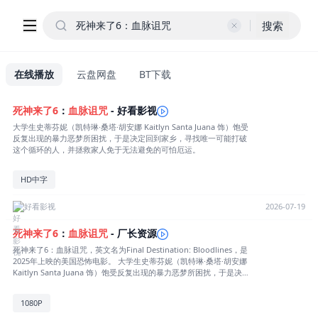
搜索
在线播放
云盘网盘
BT下载
死神来了
6
：
血脉
诅咒
- 好看影视
大学生史蒂芬妮（凯特琳·桑塔·胡安娜 Kaitlyn Santa Juana 饰）饱受
反复出现的暴力恶梦所困扰，于是决定回到家乡，寻找唯一可能打破
这个循环的人，并拯救家人免于无法避免的可怕厄运。
HD中字
好看影视
2026-07-19
死神来了
6
：
血脉
诅咒
- 厂长资源
死神来了6：血脉诅咒，英文名为Final Destination: Bloodlines，是
2025年上映的美国恐怖电影。 大学生史蒂芬妮（凯特琳·桑塔·胡安娜
Kaitlyn Santa Juana 饰）饱受反复出现的暴力恶梦所困扰，于是决定
回到家乡，寻找唯一可能打破这个循环的人，并拯救家人免于无法避
免的可怕厄运。 著名恐怖片系列《死神来了》要拍第六部了。新线影
1080P
业已聘请《电锯惊魂4/5/6/7》编剧Patrick Melton和Marcus Dunsta
n为《死神来了6》写剧本。 该片聚焦死神对少男少女们下手，各种可