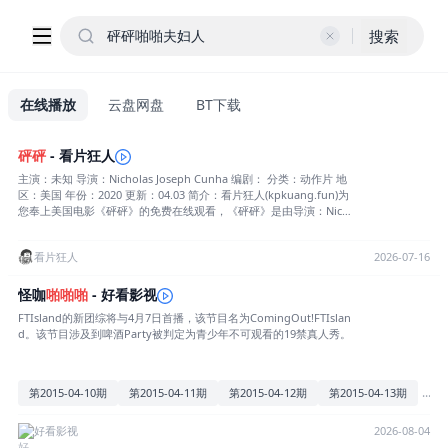
搜索
在线播放
云盘网盘
BT下载
砰砰
- 看片狂人
主演：未知 导演：Nicholas Joseph Cunha 编剧： 分类：动作片 地
区：美国 年份：2020 更新：04.03 简介：看片狂人(kpkuang.fun)为
您奉上美国电影《砰砰》的免费在线观看，《砰砰》是由导演：Nich
olas Joseph Cunha执导，本片（剧）于2020上映，对白语言为英
语，最后祝您观影愉快，本页面也会及时添加或更新本片（剧）的影
看片狂人
2026-07-16
评信息及最新播放源。以下是剧情简介：当五名青少年决定抢劫一家
超市时，他们很快发现他们的行为会带来后果。
怪咖
啪啪啪
- 好看影视
FTIsland的新团综将与4月7日首播，该节目名为ComingOut!FTIslan
d。该节目涉及到啤酒Party被判定为青少年不可观看的19禁真人秀。
...
第2015-04-10期
第2015-04-11期
第2015-04-12期
第2015-04-13期
好看影视
2026-08-04