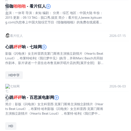
怪咖
啪啪啪
- 看片狂人
主演：一休哥 导演：未知 编剧： 分类：综艺 地区：中国大陆 年份：
2015 更新：09.13 TAG：脱口秀,搞笑 简介：看片狂人(www.kpkuan
g.com)为您奉上中国大陆综艺节目《怪咖啪啪啪》的免费在线观看，
《怪咖啪啪啪》是由一休哥等领衔主演，本片（剧）于2015上映，对
白语言为汉语普通话，属于类型，最后祝您观影愉快，本页面也会及
看片狂人
2026-07-15
时添加或更新本片（剧）的影评信息及最新播放源。以下是剧情简
介：FTIsland的新团综将与4月7日首播，该节目名为ComingOut!FTI
sland。该节目涉及到啤酒Party被判定为青少年不可观看的19禁真人
心跳
砰砰
响 - 七味网
秀。
影版《闪电侠》女主科雷西克莱门斯将主演独立剧情片《Hearts Beat
Loud》，布莱特哈利(《我们梦中见》)执导，并和Marc Basch共同创
作剧本。影片讲述一个居住在布鲁克林开唱片店的男[展开全部] 影
版《闪电侠》女主科雷西克莱门斯将主演独立剧情片《Hearts Beat L
oud》，布莱特哈利(《我们梦中见》)执导，并和Marc Basch共同创
HD中字
作剧本。影片讲述一个居住在布鲁克林开唱片店的男人，在女儿即将
离家去上大学的最后一个暑期，面临着同时失去唱片店和女儿的两难
局面。今秋开拍。[收起部分]
七味网
2026-06-03
心跳
砰砰
响 - 百思派电影网
简介：影版《闪电侠》女主科雷西·克莱门斯将主演独立剧情片《Hear
ts Beat Loud》，布莱特·哈利影版《闪电侠》女主科雷西·克莱门斯将
主演独立剧情片《Hearts Beat Loud》，布莱特·哈利(《我们梦中
见》)执导，并和Marc Basch共同创作剧本。影片讲述一个居住在布
鲁克林开唱片店的男人，在女儿即将离家去上大学的最后一个暑期，
HD
面临着同时失去唱片店和女儿的两难局面。今秋开拍。详情