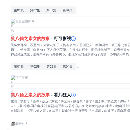
始......详情
...
第01集
第02集
第03集
第04集
百思派电影网
笑八仙之素女的故事
- 可可影视
天将大耳神（聂远 饰）对荷花仙子（杨若兮 饰）垂涎已久，欲加调戏，被王母（傅
饰）、铁拐李（永振 饰）下凡点化荷花。在寻找过程中，听信土地进言，说当年素
神已修炼成魔，他并未对荷花失去初心。他见荷花对吕洞宾动了真情，心中妒火中烧，决定
...
第01集
第02集
第03集
第04集
可可影视
笑八仙之素女的故事
- 看片狂人
主演：杨若兮 / 徐峥 / 聂远 / 刘威 / 傅艺伟 / 戴春荣 / 谢宁 / 国永振 / 杨圣文 / 许纬华 / 刘惠 / 向能 / 马季 / 赵毅 / 徐永革 / 何红军 / 刘伟峰 
G：古装,徐峥,国产电视剧,喜剧,电视剧,杨若兮,笑八仙之素女的故事,神话,内地电视剧,中国 别名：The Eight Hilarious Gods 片长/单集：48分钟 7.3 (730票) 简介：看片狂人(www.kpkuang.com)为您奉上大陆电视剧《笑八仙之素
在线观看，《笑八仙之素女的故事》是由过士行,廉春明担当编剧，由导演：陶白莉,邹
快，本页面也会及时添加或更新本片（剧）的最新播放源。以下是剧情简介：天将大耳
成绝色美女，时逢王母做寿在即，她差吕洞宾（徐峥 饰）、汉钟离（谢宁 饰）、铁
看片狂人
伙计来到药铺打杂，不成想爱上了名为素女的荷...... 完整简介请见下方