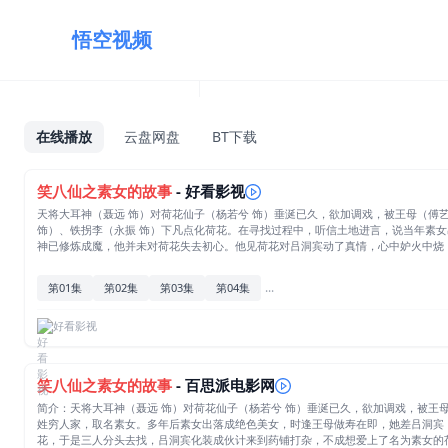
悟空视频
在线播放
云盘网盘
BT下载
笑八仙之素女的故事
- 好看影视
天将大耳神（聂远 饰）对荷花仙子（杨若兮 饰）垂涎已久，欲加调戏，被王母（傅
饰）、铁拐李（永振 饰）下凡点化荷花。在寻找过程中，听信土地进言，说当年素
神已修炼成魔，他并未对荷花失去初心。他见荷花对吕洞宾动了真情，心中妒火中烧，决定
...
第01集
第02集
第03集
第04集
好看影视
笑八仙之素女的故事
- 百思派电影网
简介：天将大耳神（聂远 饰）对荷花仙子（杨若兮 饰）垂涎已久，欲加调戏，被王
姓穷人家，取名素女。多年后素女出落成绝色美女，时逢王母做寿在即，她差吕洞宾（
花，于是三人分头去找，吕洞宾化装成伙计来到药铺打杂，不成想爱上了名为素女的