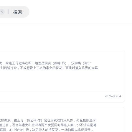
搜索
女，时逢王母做寿在即，她差吕洞宾（徐峥 饰）、汉钟离（谢宁
来到药铺打杂，不成想爱上了名为素女的荷花。而此时落入凡界的大耳
2026-08-04
欲加调戏，被王母（傅艺伟 饰）发现后双双打入凡界，荷花投胎至何
土地进言，说当年素女出生时有两个女婴同时降临人间，分不清谁是荷
真情，心中妒火中烧，决定派人劫持荷花，一场仙魔大战即将开