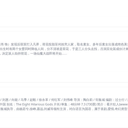
艺伟 饰）发现后双双打入凡界，荷花投胎至何姓穷人家，取名素女。多年后素女出落成绝色美
女出生时有两个女婴同时降临人间，分不清谁是荷花，于是三人分头去找，吕洞宾化装成伙计
派人劫持荷花，一场仙魔大战即将开始......
导演：陶白莉 / 邹集城 编剧：过士行 / 廉春明 分类：国产剧 地区：中国大陆 年份：2002 更新：01.01 TA
女的故事》的免费
集城执导，由杨若兮,徐峥,聂远,刘威等领衔主演，对白语言为国语，属于喜剧,爱情,奇幻类型
神（聂远 饰）对荷花仙子（杨若兮 饰）垂涎已久，欲加调戏，被王母（傅艺伟 饰）发现
拐李（永振 饰）下凡点化荷花。在寻找过程中，听信土地进言，说当年素女出生时有两个女