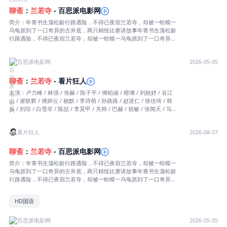
聊斋
：
兰若寺
- 百思派电影网
简介：年青书生蒲松龄行路遇险，不得已夜宿兰若寺，却被一蛤蟆一
乌龟抓到了一口奇异的古井底，两只精怪比赛讲故事年青书生蒲松龄
行路遇险，不得已夜宿兰若寺，却被一蛤蟆一乌龟抓到了一口奇异的
古井底，两只精怪比赛讲故事并逼迫蒲松龄评判故事的好坏……最
终，被逼无奈的蒲松龄也讲出了自己的奇妙故事。详情
百思派电影网
2026-05-05
聊斋
：
兰若寺
- 看片狂人
主演：卢力峰 / 林强 / 张赫 / 陈子平 / 傅铂涵 / 橙璃 / 刘校妤 / 谷江
山 / 谢轶辉 / 傅婷云 / 杨默 / 李诗萌 / 孙路路 / 赵述仁 / 徐佳琦 / 韩
乐 / 刘琮 / 白雪岑 / 陈喆 / 李昊甲 / 关帅 / 巴赫 / 祝敏 / 张闻天 / 马
程 / 李楠 / 星潮 / 唐明冬 / 林兰 / 张欣 导演：崔月梅 / 刘源 / 谢君
伟 / 邹靖 / 黄鹤宇 / 刘一林 编剧：沈君乐 / 张雪杰 / 蒲松龄 分类：动
看片狂人
2026-08-07
画片 地区：中国大陆 年份：2025 更新：12.07 TAG：剧情,喜剧,动画,
奇幻 别名：Curious Tales of a Temple 片长/单集：152分钟 6.7 (828
85票) 6.6 (193票) 7.67 (热度:7.45) 简介：看片狂人(www.kpkuang.co
聊斋
：
兰若寺
- 百思派电影网
m)为您奉上中国大陆电影《聊斋：兰若寺》的免费在线观看，《聊
简介：年青书生蒲松龄行路遇险，不得已夜宿兰若寺，却被一蛤蟆一
斋：兰若寺》是对白语言为汉语普通话，属于剧情,喜剧,动画,奇幻类
乌龟抓到了一口奇异的古井底，两只精怪比赛讲故事年青书生蒲松龄
型，目前在豆瓣的评分为6.7分，有82885名网友参与打分，最后祝您
行路遇险，不得已夜宿兰若寺，却被一蛤蟆一乌龟抓到了一口奇异的
观影愉快，本页面也会及时添加或更新本片（剧）的最新播放源。以
古井底，两只精怪比赛讲故事并逼迫蒲松龄评判故事的好坏……最
下是剧情简介： 年青书生蒲松龄行路遇险，不得已夜宿兰若寺，
终，被逼无奈的蒲松龄也讲出了自己的奇妙故事。 本片为篇章式
却被一蛤蟆一乌龟抓到了一口奇异的古井底，两只精怪比赛讲故事并
HD国语
结构，分为一条主线《井下故事》以及五个经典聊斋故事改编的《崂
逼迫蒲松龄评判故事的好坏……最终，被逼无奈的蒲松龄也讲出了自
山道士》《莲花公主》《聂小倩》《画皮》《鲁公女》，共六个篇
己的奇妙故事。 本片为篇章式结构，分为一条主线《井下故事》
章。详情
百思派电影网
2026-05-05
以及五个经典聊斋故事改编的《崂山道士》《莲花公主》《聂小倩》