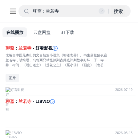
搜索
在线播放
云盘网盘
BT下载
聊斋
：
兰若寺
- 好看影视
改编自中国最杰出的文言短篇小说集《聊斋志异》。书生蒲松龄夜宿
兰若寺，被蛤蟆、乌龟两只精怪抓到古井底评判故事好坏，于一寺一
井一树间，《崂山道士》《莲花公主》《聂小倩》《画皮》《鲁公
女》等《聊斋志异》经典篇章，跨越沧海桑田次第展开，六种故事风
格呈现出一场至奇志怪、至情至缘的视听盛宴。
正片
好看影视
2026-07-19
聊斋
：
兰若寺
- LIBVIO
LIBVIO
2026-03-15