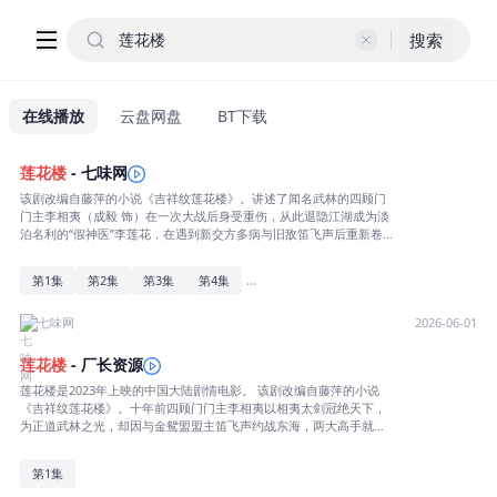
搜索
在线播放
云盘网盘
BT下载
莲花楼
- 七味网
该剧改编自藤萍的小说《吉祥纹莲花楼》。讲述了闻名武林的四顾门
门主李相夷（成毅 饰）在一次大战后身受重伤，从此退隐江湖成为淡
泊名利的“假神医”李莲花，在遇到新交方多病与旧敌笛飞声后重新卷
入江湖的故事。江[展开全部] 该剧改编自藤萍的小说《吉祥纹莲花
楼》。讲述了闻名武林的四顾门门主李相夷（成毅 饰）在一次大战后
...
第1集
第2集
第3集
第4集
身受重伤，从此退隐江湖成为淡泊名利的“假神医”李莲花，在遇到新
交方多病与旧敌笛飞声后重新卷入江湖的故事。江湖暗流涌动，疑团
扑朔迷离，抽丝剥茧方能断出真相，一段荡气回肠的侠义情即将热血
七味网
2026-06-01
展开。[收起部分]
莲花楼
- 厂长资源
莲花楼是2023年上映的中国大陆剧情电影。 该剧改编自藤萍的小说
《吉祥纹莲花楼》。十年前四顾门门主李相夷以相夷太剑冠绝天下，
为正道武林之光，却因与金鸳盟盟主笛飞声约战东海，两大高手就此
消失在万顷碧波之上。四顾门与金鸳盟也两败俱伤渐渐消失于江湖。
十年后乡间游医李莲花拖着一座莲花楼行走世间，误打误撞得了个名
第1集
医的头衔，本不想涉足江湖的他就这样卷入江湖。梦想行侠仗义安天
下的热血少爷方多病则察觉李莲花不简单，于是誓要找出李莲花假冒