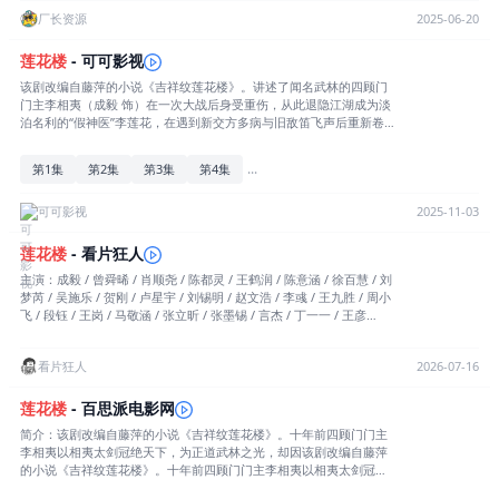
名医的罪证，而一直将李相夷视为劲敌的笛飞声，在重出江湖后认出
厂长资源
2025-06-20
不起眼的游医李莲花就是李相宜，又怎能轻易放过。经过一系列案
件，三人竟在嬉笑怒骂的破案过程中结下了深厚的友谊。本已无心江
莲花楼
- 可可影视
湖事的李莲花和笛飞声在以天下安危为己任的少年方多病的带动下也
该剧改编自藤萍的小说《吉祥纹莲花楼》。讲述了闻名武林的四顾门
重新燃起热血豪情，三人携手战斗，共破江湖奇案，还天下正义和太
门主李相夷（成毅 饰）在一次大战后身受重伤，从此退隐江湖成为淡
平。
泊名利的“假神医”李莲花，在遇到新交方多病与旧敌笛飞声后重新卷
入江湖的故事。江湖暗流涌动，疑团扑朔迷离，抽丝剥茧方能断出真
相，一段荡气回肠的侠义情即将热血展开。
...
第1集
第2集
第3集
第4集
可可影视
2025-11-03
莲花楼
- 看片狂人
主演：成毅 / 曾舜晞 / 肖顺尧 / 陈都灵 / 王鹤润 / 陈意涵 / 徐百慧 / 刘
梦芮 / 吴施乐 / 贺刚 / 卢星宇 / 刘锡明 / 赵文浩 / 李彧 / 王九胜 / 周小
飞 / 段钰 / 王岗 / 马敬涵 / 张立昕 / 张墨锡 / 言杰 / 丁一一 / 王彦
鑫 / 聂子皓 / 王奕珵 / 李昶 / 郭东海 / 易正福 / 孙立彬 / 王星壹 / 魏
巍 / 黄宥明 / 何中华 / 刘迦 / 肖添仁 / 王雅淇 / 王李丹鈮 / 曹曦月 / 王
看片狂人
2026-07-16
菁华 / 孔琳 / 于波 / 李若嘉 / 张帆 / 骆明劼 / 孙之鸿 / 金蒲 / 赫子
铭 / 徐崴罗 / 灼一 / 孙伊雯 / 沈保平 / 路宏 / 彭必瑶 / 吴欣蔓 / 贺灵
榣 / 郭军 / 李晓红 / 张洋 / 叶青青 / 杨晨璐 / 沈泰 / 杨钧丞 / 王力 / 贾
莲花楼
- 百思派电影网
玉华 / 贺文潇 / 陈佳意 / 周洛伊 / 高玉庆 / 程诚 / 刘瀚阳 / 李曼 / 刘亚
简介：该剧改编自藤萍的小说《吉祥纹莲花楼》。十年前四顾门门主
鹏 / 白海涛 / 张层层 / 姜震昊 / 郭鑫 / 呈让 / 许烁 / 李诗妍 / 弋凡 / 胡
李相夷以相夷太剑冠绝天下，为正道武林之光，却因该剧改编自藤萍
伊林 / 赵铭洲 / 张野 / 张志伟 / 高毅 / 于诚群 / 赵崇越 / 胡希凡 / 孙奉
的小说《吉祥纹莲花楼》。十年前四顾门门主李相夷以相夷太剑冠绝
招 / 刘蔚森 / 王羿鹍 / 陈国良 / 白利卫 / 魏劲松 / 沈嘉池 / 释恒毅 / 朱
天下，为正道武林之光，却因与金鸳盟盟主笛飞声约战东海，两大高
荣荣 / 孙奉正 / 吴斌 导演：郭虎 / 任海涛 编剧：刘芳 / 王威 / 李惠