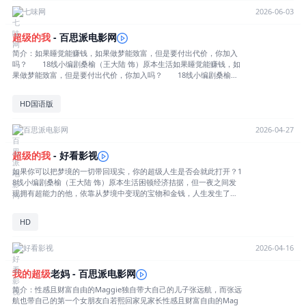
年的花儿（宋佳 饰），然而在梦中快意掠取的桑榆却逐渐发现，这场
七味网
2026-06-03
躺赢美梦竟将他的生活推向了失控的边缘……[收起部分]
超级的
我
- 百思派电影网
简介：如果睡觉能赚钱，如果做梦能致富，但是要付出代价，你加入
吗？ 18线小编剧桑榆（王大陆 饰）原本生活如果睡觉能赚钱，如
果做梦能致富，但是要付出代价，你加入吗？ 18线小编剧桑榆
（王大陆 饰）原本生活困顿拮据，但一夜之间却拥有了梦中取物的神
奇能力，通过将梦中的宝物变现，潦倒落魄的他成为人生赢家，甚至
HD国语版
一掷千金追求到暗恋多年的花儿（宋佳 饰），然而在梦中快意掠取的
桑榆却逐渐发现，这场躺赢美梦竟将他的生活推向了失控的边缘……
详情
百思派电影网
2026-04-27
超级的
我
- 好看影视
如果你可以把梦境的一切带回现实，你的超级人生是否会就此打开？1
8线小编剧桑榆（王大陆 饰）原本生活困顿经济拮据，但一夜之间发
现拥有超能力的他，依靠从梦境中变现的宝物和金钱，人生发生了天
翻地覆的变化，甚至豪掷千金终于追到暗恋多年的女神花儿（宋佳
饰）。然而在梦境中快意掠取的桑榆却逐渐发现，这场躺赢的美梦并
HD
没有那么简单……
好看影视
2026-04-16
我的
超级
老妈 - 百思派电影网
简介：性感且财富自由的Maggie独自带大自己的儿子张远航，而张远
航也带自己的第一个女朋友白若熙回家见家长性感且财富自由的Mag