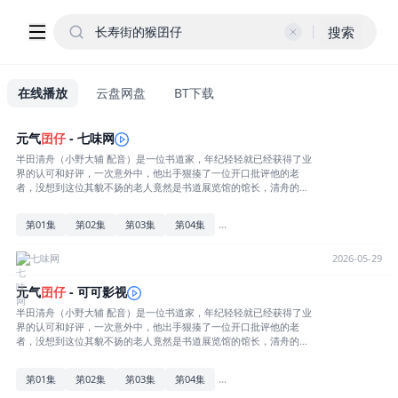
搜索
在线播放
云盘网盘
BT下载
元气
囝
仔
- 七味网
半田清舟（小野大辅 配音）是一位书道家，年纪轻轻就已经获得了业
界的认可和好评，一次意外中，他出手狠揍了一位开口批评他的老
者，没想到这位其貌不扬的老人竟然是书道展览馆的馆长，清舟的父
亲狠狠教训了嚣张跋扈的儿子，并且将他放逐到了自己曾经修行过的
五岛，希望清舟在那里能够重新找回初心。 刚开始，岛上闲散的
...
第01集
第02集
第03集
第04集
慢节奏生活让清舟浑身不自在，但随着时间的推移，一干天真淳朴的
岛民逐渐让清舟[展开全部] 半田清舟（小野大辅 配音）是一位书
道家，年纪轻轻就已经获得了业界的认可和好评，一次意外中，他出
七味网
2026-05-29
手狠揍了一位开口批评他的老者，没想到这位其貌不扬的老人竟然是
书道展览馆的馆长，清舟的父亲狠狠教训了嚣张跋扈的儿子，并且将
元气
囝
仔
- 可可影视
他放逐到了自己曾经修行过的五岛，希望清舟在那里能够重新找回初
半田清舟（小野大辅 配音）是一位书道家，年纪轻轻就已经获得了业
心。 刚开始，岛上闲散的慢节奏生活让清舟浑身不自在，但随着
界的认可和好评，一次意外中，他出手狠揍了一位开口批评他的老
时间的推移，一干天真淳朴的岛民逐渐让清舟找到了自己人生的意
者，没想到这位其貌不扬的老人竟然是书道展览馆的馆长，清舟的父
义。活泼开朗的七岁小女孩奈瑠（原凉子 配音），个性大大咧咧的初
亲狠狠教训了嚣张跋扈的儿子，并且将他放逐到了自己曾经修行过的
中生山村美和（古木望 配音），金发不良少年木户浩志（内山昂辉 配
五岛，希望清舟在那里能够重新找回初心。<br>刚开始，岛上闲散的
音），在这些可爱孩子们的陪伴下，清舟的每一天都充满了未知和欢
...
第01集
第02集
第03集
第04集
慢节奏生活让清舟浑身不自在，但随着时间的推移，一干天真淳朴的
乐。[收起部分]
岛民逐渐让清舟找到了自己人生的意义。活泼开朗的七岁小女孩奈瑠