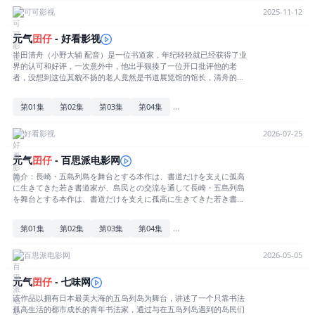
（原凉子 配音），个性大大咧咧的初中生山村美和（古木望 配音），
可可影视
2025-11-12
金发不良少年木户浩志（内山昂辉 配音），在这些可爱孩子们的陪伴
下，清舟的每一天都充满了未知和欢乐。
元气
囝
仔
- 好看影视
半田清舟（小野大辅 配音）是一位书道家，年纪轻轻就已经获得了业
界的认可和好评，一次意外中，他出手狠揍了一位开口批评他的老
者，没想到这位其貌不扬的老人竟然是书道展览馆的馆长，清舟的父
亲狠狠教训了嚣张跋扈的儿子，并且将他放逐到了自己曾经修行过的
五岛，希望清舟在那里能够重新找回初心。刚开始，岛上闲散的慢节
...
第01集
第02集
第03集
第04集
奏生活让清舟浑身不自在，但随着时间的推移，一干天真淳朴的岛民
逐渐让清舟找到了自己人生的意义。活泼开朗的七岁小女孩奈瑠（原
凉子 配音），个性大大咧咧的初中生山村美和（古木望 配音），金发
好看影视
2026-07-25
不良少年木户浩志（内山昂辉 配音），在这些可爱孩子们的陪伴下，
清舟的每一天都充满了未知和欢乐。
元气
囝
仔
- 百思派电影网
简介：長崎・五島列島を舞台とする本作は、書道だけを支えに孤高
に生きてきた若き書道家が、島民との交流を通して長崎・五島列島
を舞台とする本作は、書道だけを支えに孤高に生きてきた若き書道
家が、島民との交流を通して成長していく物語。都会生まれ、都会
育ちの書道家・半田清舟（はんだせいしゅう）が、ある挫折をきっ
...
第01集
第02集
第03集
第04集
かけに五島列島で一人暮らしを始め、新たな書の境地を拓いてい
く。详情
百思派电影网
2026-05-05
元气
囝
仔
- 七味网
该作品以拥有日本最美大海的五岛列岛为舞台，讲述了一个只靠书法
孤高生活的都市成长的青年书法家，通过与在五岛列岛遇到的岛民们