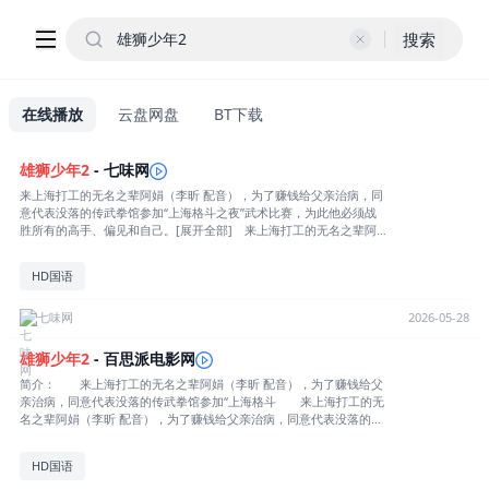
搜索
在线播放
云盘网盘
BT下载
雄狮
少年
2
- 七味网
来上海打工的无名之辈阿娟（李昕 配音），为了赚钱给父亲治病，同
意代表没落的传武拳馆参加“上海格斗之夜”武术比赛，为此他必须战
胜所有的高手、偏见和自己。[展开全部] 来上海打工的无名之辈阿
娟（李昕 配音），为了赚钱给父亲治病，同意代表没落的传武拳馆参
加“上海格斗之夜”武术比赛，为此他必须战胜所有的高手、偏见和自
HD国语
己。[收起部分]
七味网
2026-05-28
雄狮
少年
2
- 百思派电影网
简介： 来上海打工的无名之辈阿娟（李昕 配音），为了赚钱给父
亲治病，同意代表没落的传武拳馆参加“上海格斗 来上海打工的无
名之辈阿娟（李昕 配音），为了赚钱给父亲治病，同意代表没落的传
武拳馆参加“上海格斗之夜”武术比赛，为此他必须战胜所有的高手、
偏见和自己。详情
HD国语