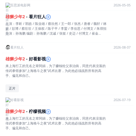
百思派电影网
2026-05-05
雄狮
少年
2
- 看片狂人
主演：李昕 / 郭皓 / 陈业雄 / 蔡欣然 / 王一郎 / 张杰 / 唐睿 / 魏轩 / 林
簌 / 彭博 / 蔡壮壮 / 王保权 / 陈子平 / 李盟 / 李佳思 / 付博文 / 朱琪恒
导演：孙海鹏 编剧：孙海鹏 / 沈诚 / 张挺 / 史迈 / 付博文 / 崔金
波 / 韩一旻 / 王一郎 / 吴青桐 / 陈业雄 / 张子航 / 张欣雨 / 屠彧 / 汪俊
分类：动画片 地区：中国大陆 年份：2024 更新：12.01 TAG：喜剧,
看片狂人
2026-08-07
动作,动画 别名：I Am What I Am 2 片长/单集：133分钟 8.5 (224790
票) 7.6 (728票) 简介：看片狂人(www.kpkuang.com)为您奉上中国大
陆电影《雄狮少年2》的免费在线观看，《雄狮少年2》是对白语言为
雄狮
少年
2
- 好看影视
汉语普通话，属于喜剧,动作,动画类型，目前在豆瓣的评分为8.5分，
来上海打工的无名之辈阿娟，为了赚钱给父亲治病，同意代表没落的
有224790名网友参与打分，最后祝您观影愉快，本页面也会及时添加
传武拳馆参加“上海格斗之夜”武术比赛，为此他必须战胜所有的高
或更新本片（剧）的最新播放源。以下是剧情简介： 来上海打工
手、偏见和自己。
的无名之辈阿娟（李昕 配音），为了赚钱给父亲治病，同意代表没落
的传武拳馆参加“上海格斗之夜”武术比赛，为此他必须战胜所有的高
手、偏见和自己。
正片
好看影视
2026-07-19
雄狮
少年
2
- 柠檬视频
来上海打工的无名之辈阿娟，为了赚钱给父亲治病，同意代表没落的
传武拳馆参加“上海格斗之夜”武术比赛，为此他必须战胜所有的高
手、偏见和自己。