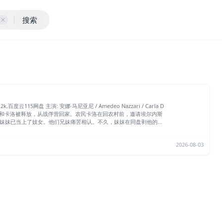
搜索
妹妹已当上了妓女。他们兄妹痛苦相认。不久，妹妹在同盘剥他的坏
劫富济贫。有一次，埃尔内斯托同丽狄亚争吵后，丽狄亚告发了他。
枪战后，他被击中，临死前，仍念念不忘罗塞塔 资源：夸克网盘 资源：百度网盘 提取码：1010
2026-08-03