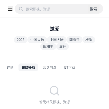
搜索
逆爱
2025
中国大陆
中国大陆
龚雨诗
梓渝
田栩宁
展轩
详情
在线播放
云盘网盘
BT下载
暂无相关影视、资源