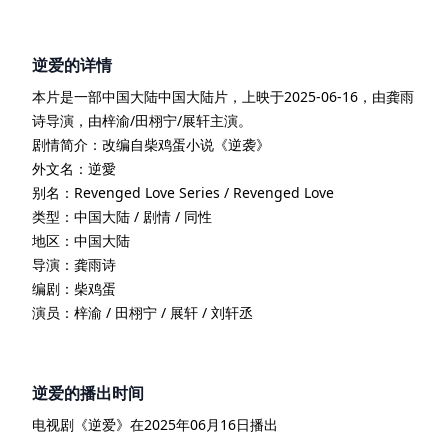
逆爱
的详情
本片是一部
中国大陆
中国大陆
片
，上映于
2025-06-16
，由
龚雨
诗
导演
，由
梓渝/田栩宁/展轩
主演
。
剧情简介：
改编自柴鸡蛋小说《逆袭》
外文名：
逆愛
别名：
Revenged Love Series / Revenged Love
类型：
中国大陆 / 剧情 / 同性
地区：
中国大陆
导演：
龚雨诗
编剧：
柴鸡蛋
演员：
梓渝 / 田栩宁 / 展轩 / 刘轩丞
逆爱
的播出时间
电视剧
《
逆爱
》在
2025年06月16日
播出