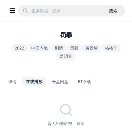
搜索
罚罪
2022
中国内地
剧情
天毅
黄景瑜
杨祐宁
盖玥希
详情
在线播放
云盘网盘
BT下载
暂无相关影视、资源