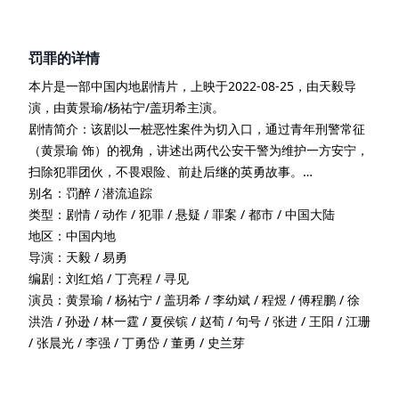
罚罪
的详情
本片是一部
中国内地
剧情
片
，上映于
2022-08-25
，由
天毅
导
演
，由
黄景瑜/杨祐宁/盖玥希
主演
。
剧情简介：
该剧以一桩恶性案件为切入口，通过青年刑警常征
（黄景瑜 饰）的视角，讲述出两代公安干警为维护一方安宁，
扫除犯罪团伙，不畏艰险、前赴后继的英勇故事。…
别名：
罚醉 / 潜流追踪
类型：
剧情 / 动作 / 犯罪 / 悬疑 / 罪案 / 都市 / 中国大陆
地区：
中国内地
导演：
天毅 / 易勇
编剧：
刘红焰 / 丁亮程 / 寻见
演员：
黄景瑜 / 杨祐宁 / 盖玥希 / 李幼斌 / 程煜 / 傅程鹏 / 徐
洪浩 / 孙逊 / 林一霆 / 夏侯镔 / 赵荀 / 句号 / 张进 / 王阳 / 江珊
/ 张晨光 / 李强 / 丁勇岱 / 董勇 / 史兰芽