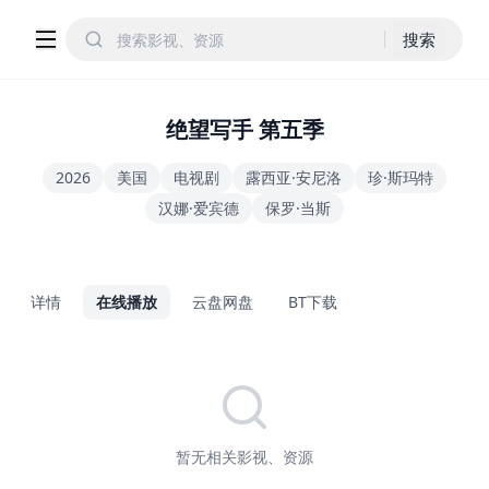
搜索
绝望写手 第五季
2026
美国
电视剧
露西亚·安尼洛
珍·斯玛特
汉娜·爱宾德
保罗·当斯
详情
在线播放
云盘网盘
BT下载
暂无相关影视、资源