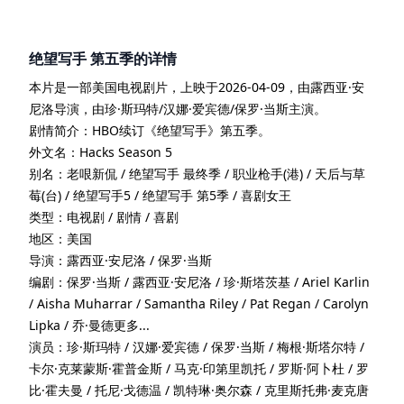
绝望写手 第五季
的详情
本片是一部
美国
电视剧
片
，上映于
2026-04-09
，由
露西亚·安
尼洛
导演
，由
珍·斯玛特/汉娜·爱宾德/保罗·当斯
主演
。
剧情简介：
HBO续订《绝望写手》第五季。
外文名：
Hacks Season 5
别名：
老哏新侃 / 绝望写手 最终季 / 职业枪手(港) / 天后与草
莓(台) / 绝望写手5 / 绝望写手 第5季 / 喜剧女王
类型：
电视剧 / 剧情 / 喜剧
地区：
美国
导演：
露西亚·安尼洛 / 保罗·当斯
编剧：
保罗·当斯 / 露西亚·安尼洛 / 珍·斯塔茨基 / Ariel Karlin
/ Aisha Muharrar / Samantha Riley / Pat Regan / Carolyn
Lipka / 乔·曼德更多...
演员：
珍·斯玛特 / 汉娜·爱宾德 / 保罗·当斯 / 梅根·斯塔尔特 /
卡尔·克莱蒙斯·霍普金斯 / 马克·印第里凯托 / 罗斯·阿卜杜 / 罗
比·霍夫曼 / 托尼·戈德温 / 凯特琳·奥尔森 / 克里斯托弗·麦克唐