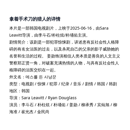
拿着手术刀的猎人
的详情
本片是一部
韩国
电视剧
片
，上映于
2025-06-16
，由
Sara
Leavitt
导演
，由
李斗石/朴柱炫/朴埇佑
主演
。
剧情简介：
该剧是一部犯罪惊悚剧，讲述患有反社会性人格障
碍的有名女法医的过去，以及杀死自己的父亲的影子威胁她的
名誉和生活的过程。 姜勋饰演相信人类本质是善良的人文主义
警察郑正贤一角，对破案充满热情的人物，与具有反社会性人
格障碍的法医交织在一起。
外文名：
메스를 든 사냥꾼
类型：
电视剧 / 惊悚 / 犯罪 / 纪录 / 音乐 / 剧情 / 韩国 / 韩剧
地区：
韩国
导演：
Sara Leavitt / Ryan Douglass
演员：
李斗石 / 朴柱炫 / 朴埇佑 / 姜勋 / 柳承秀 / 宾灿旭 / 柳
海准 / 崔光杰 / 金民尚