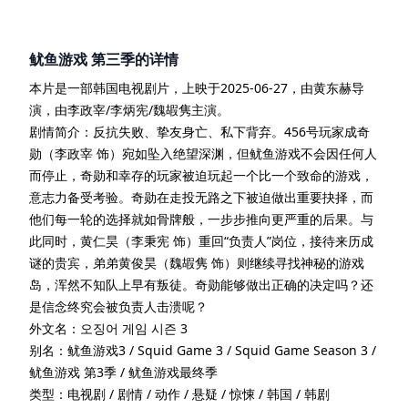
鱿鱼游戏 第三季
的详情
本片是一部
韩国
电视剧
片
，上映于
2025-06-27
，由
黄东赫
导
演
，由
李政宰/李炳宪/魏嘏隽
主演
。
剧情简介：
反抗失败、挚友身亡、私下背弃。456号玩家成奇
勋（李政宰 饰）宛如坠入绝望深渊，但鱿鱼游戏不会因任何人
而停止，奇勋和幸存的玩家被迫玩起一个比一个致命的游戏，
意志力备受考验。奇勋在走投无路之下被迫做出重要抉择，而
他们每一轮的选择就如骨牌般，一步步推向更严重的后果。与
此同时，黄仁昊（李秉宪 饰）重回“负责人”岗位，接待来历成
谜的贵宾，弟弟黄俊昊（魏嘏隽 饰）则继续寻找神秘的游戏
岛，浑然不知队上早有叛徒。奇勋能够做出正确的决定吗？还
是信念终究会被负责人击溃呢？
外文名：
오징어 게임 시즌 3
别名：
鱿鱼游戏3 / Squid Game 3 / Squid Game Season 3 /
鱿鱼游戏 第3季 / 鱿鱼游戏最终季
类型：
电视剧 / 剧情 / 动作 / 悬疑 / 惊悚 / 韩国 / 韩剧