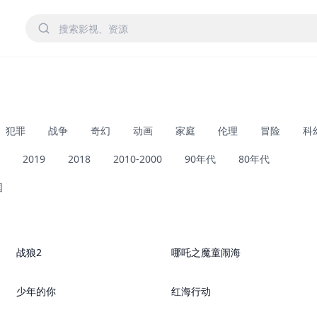
犯罪
战争
奇幻
动画
家庭
伦理
冒险
科
2019
2018
2010-2000
90年代
80年代
国
动作 战争
中国大陆 剧情
战狼2
哪吒之魔童闹海
中国大陆 剧情
动作 惊悚
少年的你
红海行动