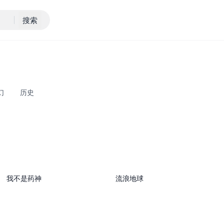
搜索
幻
历史
中国大陆 剧情
科幻 冒险
我不是药神
流浪地球