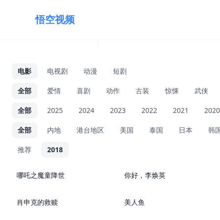
悟空视频
电影
电视剧
动漫
短剧
全部
爱情
喜剧
动作
古装
惊悚
武侠
全部
2025
2024
2023
2022
2021
2020
全部
内地
港台地区
美国
泰国
日本
韩
推荐
2018
中国大陆 剧情
中国大陆 剧情
哪吒之魔童降世
你好，李焕英
美国 剧情
喜剧 奇幻
肖申克的救赎
美人鱼